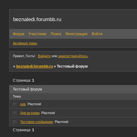
beznaledi.forumbb.ru
Форум
Участники
Поиск
Регистрация
Войти
Активные темы
Привет, Гость!
Войдите
или
зарегистрируйтесь
.
»
beznaledi.forumbb.ru
»
Тестовый форум
Страница:
1
Тестовый форум
Тема
нов
Plazmoid
Для истории
Plazmoid
Тестовое сообщение
Plazmoid
Страница:
1