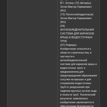
В.Г. Зотину (72) Автор(ы):
Зотин Виктор Германович
(RU)
(73) Патентообладатель(и):
Зотин Виктор Германович
(RU)
(54)
АНТИОБЛЕДЕНИТЕЛЬНАЯ
СИСТЕМА ДЛЯ КАРНИЗОВ
КРЫШ И ВОДОСТОЧНЫХ
ТРУБ
(57) Реферат:
Изобретение относится к
области строительства, в
частности к
антиобледенительной
системе для карнизов крыш и
водосточных труб, и
предназначена для
предотвращения образования
сосулек на крышах и для
сохранения водосточных
труб от разрушения при
падении крупных кусков льда
в полости труб. Технический
результат заявленного
изобретения заключается в
обеспечении безопасности