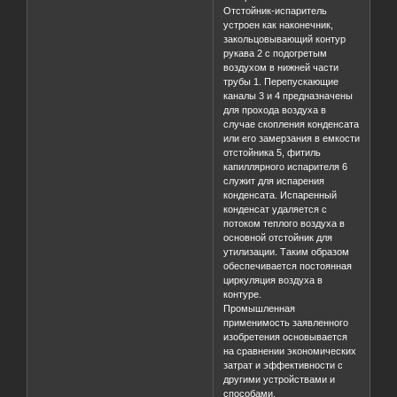
Отстойник-испаритель
устроен как наконечник,
закольцовывающий контур
рукава 2 с подогретым
воздухом в нижней части
трубы 1. Перепускающие
каналы 3 и 4 предназначены
для прохода воздуха в
случае скопления конденсата
или его замерзания в емкости
отстойника 5, фитиль
капиллярного испарителя 6
служит для испарения
конденсата. Испаренный
конденсат удаляется с
потоком теплого воздуха в
основной отстойник для
утилизации. Таким образом
обеспечивается постоянная
циркуляция воздуха в
контуре.
Промышленная
применимость заявленного
изобретения основывается
на сравнении экономических
затрат и эффективности с
другими устройствами и
способами,