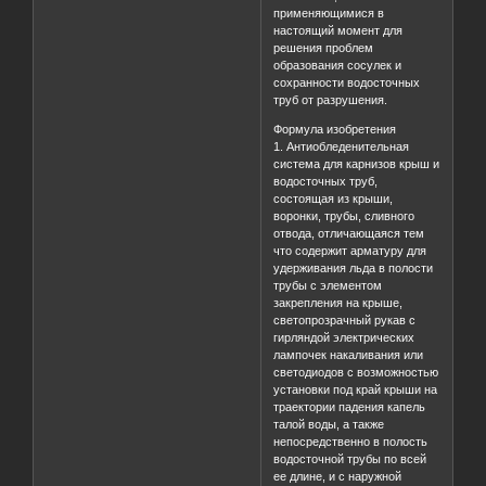
применяющимися в
настоящий момент для
решения проблем
образования сосулек и
сохранности водосточных
труб от разрушения.
Формула изобретения
1. Антиобледенительная
система для карнизов крыш и
водосточных труб,
состоящая из крыши,
воронки, трубы, сливного
отвода, отличающаяся тем
что содержит арматуру для
удерживания льда в полости
трубы с элементом
закрепления на крыше,
светопрозрачный рукав с
гирляндой электрических
лампочек накаливания или
светодиодов с возможностью
установки под край крыши на
траектории падения капель
талой воды, а также
непосредственно в полость
водосточной трубы по всей
ее длине, и с наружной