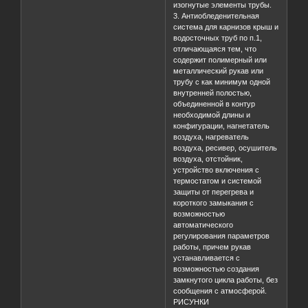
изогнутые элементы трубы.
3. Антиобледенительная
система для карнизов крыш и
водосточных труб по п.1,
отличающаяся тем, что
содержит полимерный или
металлический рукав или
трубу с как минимум одной
внутренней полостью,
объединенной в контур
необходимой длины и
конфигурации, нагнетатель
воздуха, нагреватель
воздуха, ресивер, осушитель
воздуха, отстойник,
устройство включения с
термостатом и системой
защиты от перегрева и
короткого замыкания с
возможностью
автоматического
регулирования параметров
работы, причем рукав
устанавливается с
возможностью создания
замкнутого цикла работы, без
сообщения с атмосферой.
РИСУНКИ