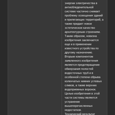
энергии электричества в
антиобледенительной
системе частично снижает
проблему освещения зданий
и прилегающих территорий, а
также придает новое
эстетическое качество
архитектурным строениям.
Таким образом, новизна
изобретения заключается
еще и в применении
известного устройства по
другому назначению.
Вторым компонентом
заявленного изобретения
является предотвращение
обмерзания полостей
водосточных труб и в
особенной степени обрыва
коленчатых нижних угловых
сливов, а также верхних
водоприемных воронок.
Целью изобретения в этой
части системы является
устранение
вышеперечисленных
недостатков.
Технический результат