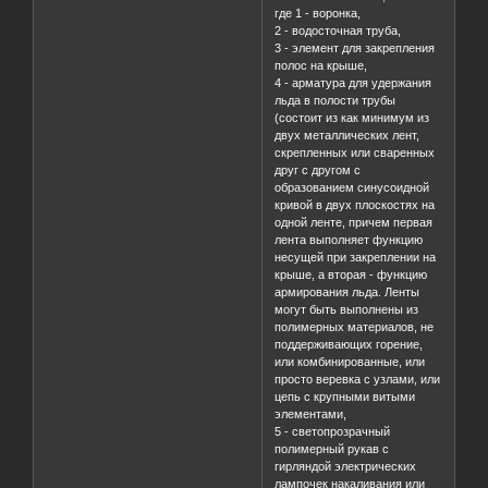
где 1 - воронка,
2 - водосточная труба,
3 - элемент для закрепления
полос на крыше,
4 - арматура для удержания
льда в полости трубы
(состоит из как минимум из
двух металлических лент,
скрепленных или сваренных
друг с другом с
образованием синусоидной
кривой в двух плоскостях на
одной ленте, причем первая
лента выполняет функцию
несущей при закреплении на
крыше, а вторая - функцию
армирования льда. Ленты
могут быть выполнены из
полимерных материалов, не
поддерживающих горение,
или комбинированные, или
просто веревка с узлами, или
цепь с крупными витыми
элементами,
5 - светопрозрачный
полимерный рукав с
гирляндой электрических
лампочек накаливания или