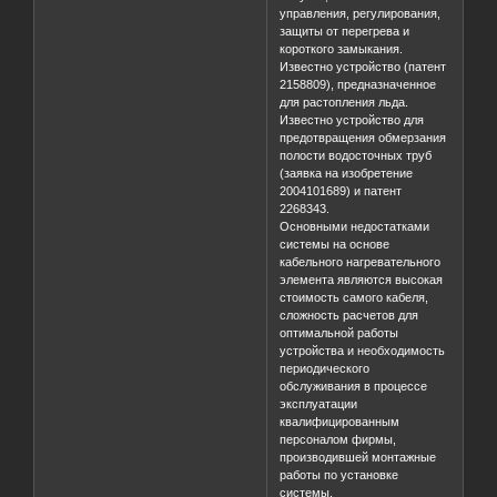
управления, регулирования,
защиты от перегрева и
короткого замыкания.
Известно устройство (патент
2158809), предназначенное
для растопления льда.
Известно устройство для
предотвращения обмерзания
полости водосточных труб
(заявка на изобретение
2004101689) и патент
2268343.
Основными недостатками
системы на основе
кабельного нагревательного
элемента являются высокая
стоимость самого кабеля,
сложность расчетов для
оптимальной работы
устройства и необходимость
периодического
обслуживания в процессе
эксплуатации
квалифицированным
персоналом фирмы,
производившей монтажные
работы по установке
системы.