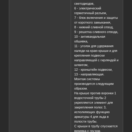
светодиодов,
6 - электрический
герметичный разъем,
7 - блок включения и защиты
от короткого замыкания,
8 - нижний сливной отвод,
9 - решетка сливного отвода,
10 - антивандальная
обшивка,
11 - уголок для удержания
наледи на краю крыши и для
крепления подвески
направляющей с гирляндой и
шлангом,
12 - кронштейн подвески,
13 - направляющая.
Монтаж системы
производится следующим
образом.
На крыше против воронки 1
водосточной трубы 2
укрепляется элемент для
закрепления полос 3,
исполняющих функцию
арматуры 4 для льда в
полости трубы.
С крыши в трубу спускается
веревка с грузом.