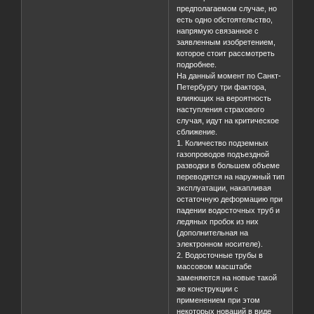
предполагаемом случае, но
есть одно обстоятельство,
напрямую связанное с
заявленным изобретением,
которое стоит рассмотреть
подробнее.
На данный момент по Санкт-
Петербургу три фактора,
влияющих на вероятность
наступления страхового
случая, идут на критическое
сближение.
1. Количество подземных
газопроводов подъездной
разводки в большем объеме
переводятся на наружный тип
эксплуатации, накапливая
остаточную деформацию при
падении водосточных труб и
ледяных пробок из них
(дополнительная на
электронном носителе).
2. Водосточные трубы в
массовом масштабе
заменяются на новые такой
же конструкции с
применением при этом
некоторых новаций в виде