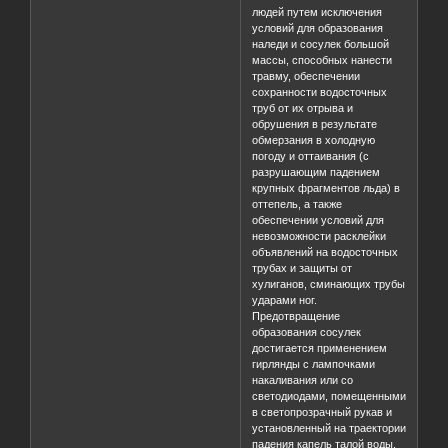
людей путем исключения
условий для образования
наледи и сосулек большой
массы, способных нанести
травму, обеспечении
сохранности водосточных
труб от их отрыва и
обрушения в результате
обмерзания в холодную
погоду и оттаивания (с
разрушающим падением
крупных фрагментов льда) в
оттепель, а также
обеспечении условий для
невозможности расклейки
объявлений на водосточных
трубах и защиты от
хулиганов, сминающих трубы
ударами ног.
Предотвращение
образования сосулек
достигается применением
гирлянды с лампочками
накаливания или со
светодиодами, помещенными
в светопрозрачный рукав и
установленный на траектории
падения капель талой воды.