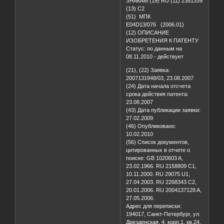
ЗНАКАМ (19) RU (11) 2381339
(13) C2
(51) МПК
E04D13/076 (2006.01)
(12) ОПИСАНИЕ
ИЗОБРЕТЕНИЯ К ПАТЕНТУ
Статус: по данным на
08.11.2010 - действует
(21), (22) Заявка:
2007131948/03, 23.08.2007
(24) Дата начала отсчета
срока действия патента:
23.08.2007
(43) Дата публикации заявки:
27.02.2009
(46) Опубликовано:
10.02.2010
(56) Список документов,
цитированных в отчете о
поиске: GB 1020603 A,
23.02.1966. RU 2158809 C1,
10.11.2000. RU 29075 U1,
27.04.2003. RU 2268343 C2,
20.01.2006. RU 2004137128 A,
27.05.2006.
Адрес для переписки:
194017, Санкт-Петербург, ул.
Дрезденская, 4, корп.1, кв.24,