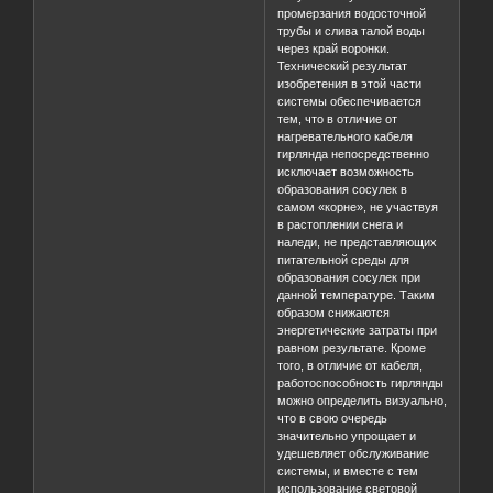
промерзания водосточной
трубы и слива талой воды
через край воронки.
Технический результат
изобретения в этой части
системы обеспечивается
тем, что в отличие от
нагревательного кабеля
гирлянда непосредственно
исключает возможность
образования сосулек в
самом «корне», не участвуя
в растоплении снега и
наледи, не представляющих
питательной среды для
образования сосулек при
данной температуре. Таким
образом снижаются
энергетические затраты при
равном результате. Кроме
того, в отличие от кабеля,
работоспособность гирлянды
можно определить визуально,
что в свою очередь
значительно упрощает и
удешевляет обслуживание
системы, и вместе с тем
использование световой