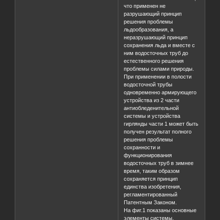
что применен не
разрушающий принцип
решения проблемы
льдообразования, а
неразрушающий принцип
сохранения льда и вместе с
ним водосточных труб до
естественного решения
проблемы силами природы.
При применении в полости
водосточной трубы
одновременно армирующего
устройства из 2 части
антиобледенительной
системы и устройства
гирлянды части 1 может быть
получен результат полного
решения проблемы
сохранности и
функционирования
водосточных труб в зимнее
время, таким образом
сохраняется принцип
единства изобретения,
регламентированный
Патентным Законом.
На фиг.1 показаны основные
элементы системы,