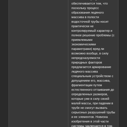
обеспечивается тем, что
поскольку процесс
образования ледяного
массива в полости
водосточной трубы носит
практически не
контролируемый характер и
полное решение проблемы (с
приемлемыми
экономическими
параметрами) вряд ли
возможно вообще, в силу
непредсказуемости
природных факторов
предлагается армирование
ледяного массива
специальным устройством с
допущением его, массива,
фрагментации путем
естественного оттаивания до
определенных размеров,
которые уже в силу своей
малой массы, при падении в
трубе не смогут вызвать
серьезных разрушений трубы
и ее элементов. Новизна
изобретения в этой части
системы заключается в том,