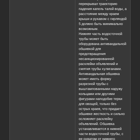
перекрывал траекторию
падения капель талой воды, а
расстояние между краем
крыши и рукавом с гирляндой
5 должно быть минимально
возможным.
Нижняя часть водосточной
трубы может быть
оборудована антивандальной
обшивкой для
предотвращения
несанкционированной
расклейки объявлений и
смятия трубы хулиганами.
Антивандальная обшивка
может иметь форму
разрезной трубы с
выштампованными наружу
кольцами или другими
фигурами наподобие терки
для овощей, только без
острых краев, что придает
обшивке жесткость и сильно
осложняет расклейку
объявлений. Обшивка
устанавливается в нижней
части водосточной трубы, с
ее охватом от нижнего