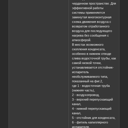
чердачном пространстве. Для
эффективной работы
системы применяется
замкнутая многоконтурная
схема движения воздуха с
возвратом отработанного
воздуха для последующего
нагрева без сообщения с
атмосферой.
В местах возможного
скопления конденсата,
особенно в нижнем отводе
слива водосточной трубы, как
самой низкой точки,
устанавливается отстойник-
испаритель
необслуживаемого типа,
показанный на фиг.2,
где 1 - водосточная труба
(нижняя часть),
2 - воздухопровод,
3 - верхний перепускающий
канал,
4 - нижний перепускающий
канал,
5 - отстойник для конденсата,
6 - фитиль капиллярного
испарителя.