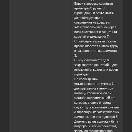
Внизу к веревке крепятся
арматура 4, рукав с
гирляндой 5 и разъемом 6
для последующего
соединения на крыше с
электрической цепью через
блок включения и защиты от
короткого замыкания 7.
С помощью веревки связка
протаскивается сквозь трубу
и закрепляется на элементе
3.
Снизу сливной отвод 8
закрывается решеткой 9 для
исключения кражи или порчи
гирлянды.
На краю крыши
устанавливается уголок 11
для крепления к нему при
помощи кронштейнов 12
жесткой направляющей 13,
которая, в свою очередь
служит для крепления рукава
с гирляндой из электрических
лампочек или светодиодов 5.
Диаметр рукава должен быть
подобран с таким расчетом,
чтобы он гарантированно