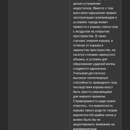
целью устранения
недостатков. Вместе с тем
массовое нарушение правил
эксплуатации газопроводов в
условиях города может
привести к взрыву смеси газа
с воздухом на открытом
пространстве. В таких
случаях энергия взрыва, в
отличие от взрыва в
замкнутом пространстве, не
гасится стенами замкнутого
объема, и условия для
образования ударной волны
создаются идеальные.
Учитывая достаточно
высокую теплотворную
способность природного газа,
последствия взрыва могут
быть просто ужасающими
для мирного времени.
Справедливости ради нужно
отметить, что вероятность
взрыва такого рода по теории
вероятностей крайне низка и
можно было бы не
акцентировать внимание на
маловероятном