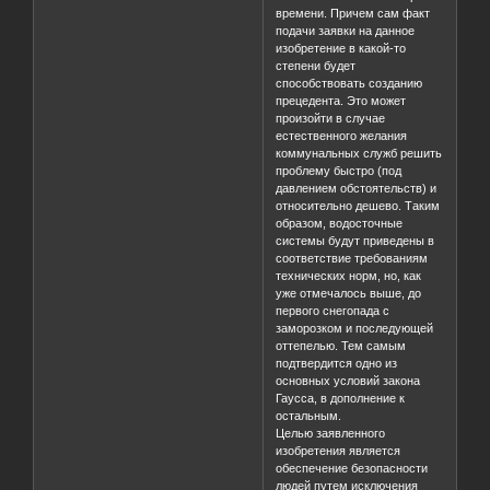
времени. Причем сам факт
подачи заявки на данное
изобретение в какой-то
степени будет
способствовать созданию
прецедента. Это может
произойти в случае
естественного желания
коммунальных служб решить
проблему быстро (под
давлением обстоятельств) и
относительно дешево. Таким
образом, водосточные
системы будут приведены в
соответствие требованиям
технических норм, но, как
уже отмечалось выше, до
первого снегопада с
заморозком и последующей
оттепелью. Тем самым
подтвердится одно из
основных условий закона
Гаусса, в дополнение к
остальным.
Целью заявленного
изобретения является
обеспечение безопасности
людей путем исключения