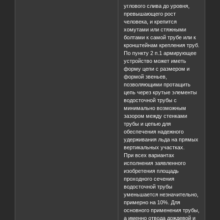
углового слива до уровня,
превышающего рост
человека, и крепится
хомутами или стяжными
болтами к самой трубе или к
кронштейнам крепления труб.
По пункту 2 п.1 армирующее
устройство может иметь
форму цепи с размером и
формой звеньев,
позволяющими протащить
цепь через крутые элементы
водосточной трубы с
минимально возможным
зазором между стенками
трубы и цепью для
обеспечения надежного
удерживания льда на прямых
вертикальных участках.
При всех вариантах
исполнения заявленного
изобретения площадь
проходного сечения
водосточной трубы
уменьшается незначительно,
примерно на 10%. Для
основного применения трубы,
а именно отвода дождевой и