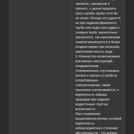
заклепок, саморезов и
прочего, с целью продлить
срок службы трубы хотя бы
на сезон. Иногда это удается,
но при падении фрагмента
трубы или льда сила удара о
газовую трубу значительно
увеличится, так накопленная
энергия реализуется в более
позднее время при большем
накоплении массы льда.
3. Количество всевозможных
рекламных конструкций,
кондиционеров,
телевизионных спутниковых
антенн и прочих устройств,
потребляющих
электроэнергию, также
неуклонно увеличивается, и
вероятность обрыва
проводов при падении
водосточных труб не
исключается.
При сохранении
вышеперечисленных условий
вероятность
неблагоприятного стечения
обстоятельств - это вопрос