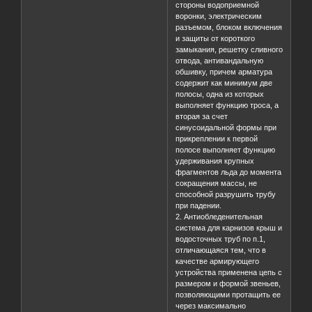
стороны водоприемной
воронки, электрическим
разъемом, блоком включения
и защиты от короткого
замыкания, решетку сливного
отвода, антивандальную
обшивку, причем арматура
содержит как минимум две
полосы, одна из которых
выполняет функцию троса, а
вторая за счет
синусоидальной формы при
прикреплении к первой
полосе выполняет функцию
удерживания крупных
фрагментов льда до момента
сокращения массы, не
способной разрушить трубу
при падении.
2. Антиобледенительная
система для карнизов крыш и
водосточных труб по п.1,
отличающаяся тем, что в
качестве армирующего
устройства применена цепь с
размером и формой звеньев,
позволяющими протащить ее
через максимально