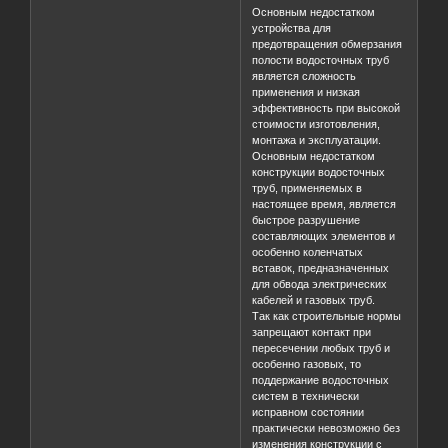
Основным недостатком
устройства для
предотвращения обмерзания
полости водосточных труб
является сложность
применения и низкая
эффективность при высокой
стоимости изготовления,
монтажа и эксплуатации.
Основным недостатком
конструкции водосточных
труб, применяемых в
настоящее время, является
быстрое разрушение
составляющих элементов и
особенно коленчатых
вставок, предназначенных
для обвода электрических
кабелей и газовых труб.
Так как строительные нормы
запрещают контакт при
пересечении любых труб и
особенно газовых, то
поддержание водосточных
систем в технически
исправном состоянии
практически невозможно без
изменения конструкции с