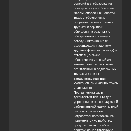
условий для образования
наледи и сосулек большой
массы, способных нанести
травму, обеспечение
сохранности водосточных
труб от их отрыва и
обрушения в результате
обмерзания в холодную
погоду и оттаивания (с
разрушающим падением
крупных фрагментов льда) в
оттепель, а также
обеспечение условий для
невозможности расклейки
объявлений на водосточных
трубах и защиты от
вандальных действий
хулиганов, сминающих трубы
ударами ног.
Поставленная цель
достигается тем, что для
упрощения и более надежной
работы антиобледенительной
системы в качестве
нагревательного элемента
применяется устройство,
представляющее собой
электрическую гирлянду с