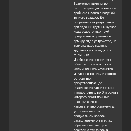
Возможно применение
вместо гирлянды установки
двойного шланга с подачей
теплого воздуха. Для
сохранения от разрушения
при падении крупных кусков
льда водосточных труб
предлагается применить
армирующее устройство, не
допускающее падение
крупных кусков льда. 2 з.п.
ф-лы, 2 ил.
Изобретение относится к
области строительства и
коммунального хозяйства.
Из уровня техники известно
устройство,
предотвращающее
обледенение карнизов крыш
и водосточных труб, в основе
которого лежит принцип
электрического
нагревательного элемента,
установленного в
специальном кабеле,
располагаемого в местах
образования наледи и
сосулек, а также блока