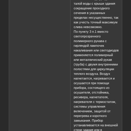
талой воды с крыши здания
сокращение проходного
сечения в указанных
пределах несущественно, так
как учесть точный максимум
слива невозможно.
По пункту 3 п.1 вместо
светопрозрачного
полимерного рукава с
гирляндой лампочек
накаливания или светодиодов
применяется полимерный
или металлический рукав
(труба) с двумя внутренними
полостями для циркуляции
теплого воздуха. Воздух
нагнетается, нагревается и
осушается при помощи
прибора, состоящего из
осушителя, отстойника,
ресивера, нагнетателя,
нагревателя с термостатом,
системы управления
включением, защитой от
перегрева и короткого
замыкания. Прибор
устанавливается на внешней
стене здания или в