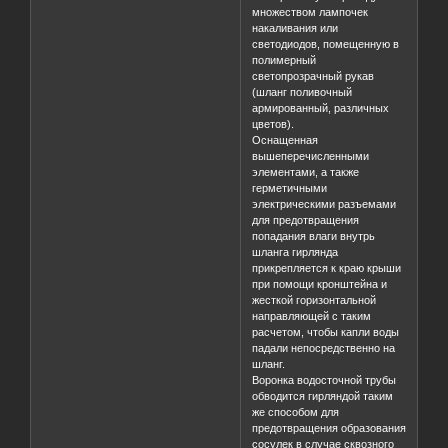
множеством лампочек
накаливания или
светодиодов, помещенную в
полимерный
светопрозрачный рукав
(шланг поливочный
армированный, различных
цветов).
Оснащенная
вышеперечисленными
элементами, а также
герметичными
электрическими разъемами
для предотвращения
попадания влаги внутрь
шланга гирлянда
прикрепляется к краю крыши
при помощи кронштейна и
жесткой горизонтальной
направляющей с таким
расчетом, чтобы капли воды
падали непосредственно на
шланг.
Воронка водосточной трубы
обводится гирляндой таким
же способом для
предотвращения образования
сосулек в случае сквозного